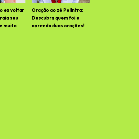
o ex voltar
Oração ao zé Pelintra:
raia seu
Descubra quem foi e
 e muito
aprenda duas orações!