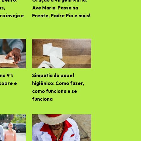
as,
Ave Maria, Passa na
a inveja e
Frente, Padre Pio e mais!
mo 91:
Simpatia do papel
sobre e
higiênico: Como fazer,
como funciona e se
funciona