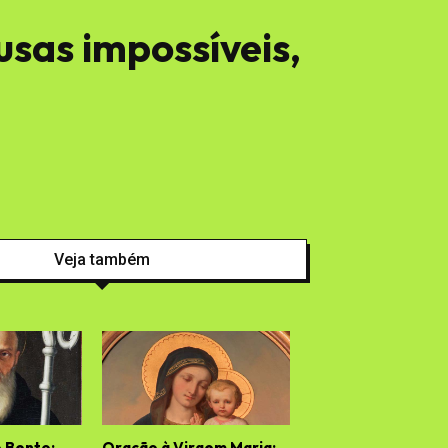
sas impossíveis,
Veja também
 Bento:
Oração à Virgem Maria: