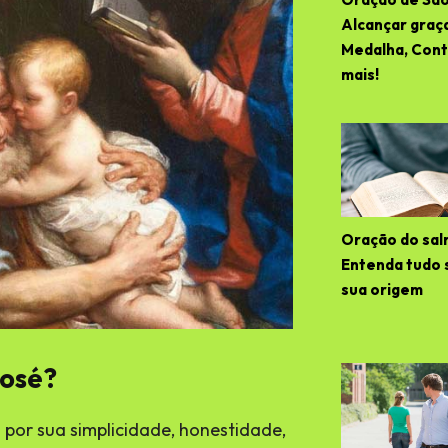
Alcançar graç
Medalha, Contr
mais!
Oração do sal
Entenda tudo 
sua origem
José?
por sua simplicidade, honestidade,