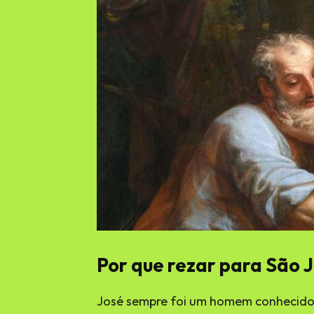
Por que rezar para São 
José sempre foi um homem conhecido 