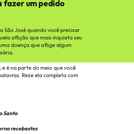
a fazer um pedido
ra São José quando você precisar
ela aflição que mais inquieta seu
guma doença que aflige algum
sária.
m; e é na parte do meio que você
 palavras. Reze ela completa com
to Santo
erno recebestes