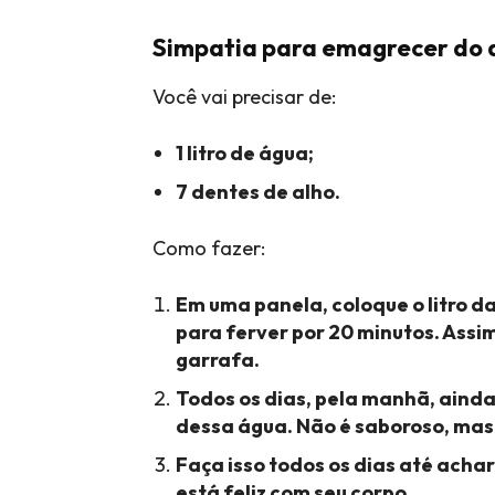
Simpatia para emagrecer do 
Você vai precisar de:
1 litro de água;
7 dentes de alho.
Como fazer:
Em uma panela, coloque o litro da
para ferver por 20 minutos. Assi
garrafa.
Todos os dias, pela manhã, ainda
dessa água. Não é saboroso, mas
Faça isso todos os dias até acha
está feliz com seu corpo.