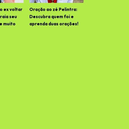
o ex voltar
Oração ao zé Pelintra:
raia seu
Descubra quem foi e
 e muito
aprenda duas orações!