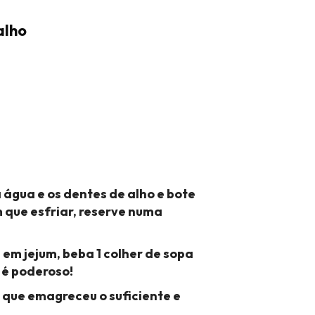
alho
 água e os dentes de alho e bote
m que esfriar, reserve numa
 em jejum, beba 1 colher de sopa
 é poderoso!
r que emagreceu o suficiente e