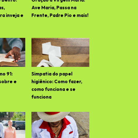
as,
Ave Maria, Passa na
a inveja e
Frente, Padre Pio e mais!
mo 91:
Simpatia do papel
sobre e
higiênico: Como fazer,
como funciona e se
funciona