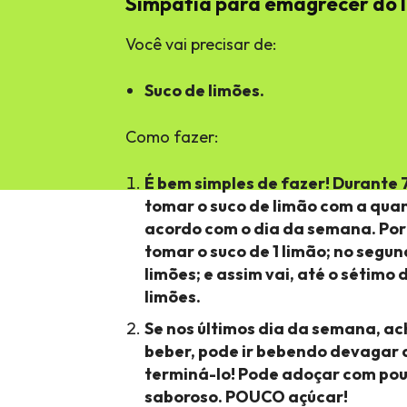
Simpatia para emagrecer do 
Você vai precisar de:
Suco de limões.
Como fazer:
É bem simples de fazer! Durante 
tomar o suco de limão com a qua
acordo com o dia da semana. Por 
tomar o suco de 1 limão; no segund
limões; e assim vai, até o sétimo 
limões.
Se nos últimos dia da semana, ac
beber, pode ir bebendo devagar 
terminá-lo! Pode adoçar com pouc
saboroso. POUCO açúcar!