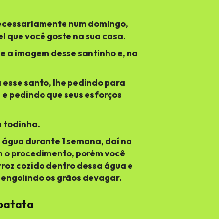
 necessariamente num domingo,
l que você goste na sua casa.
e a imagem desse santinho e, na
 esse santo, lhe pedindo para
 e pedindo que seus esforços
a todinha.
 água durante 1 semana, daí no
m o procedimento, porém você
roz cozido dentro dessa água e
engolindo os grãos devagar.
 batata