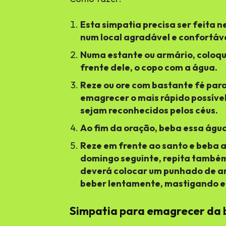
Esta simpatia precisa ser feita
num local agradável e confortáve
Numa estante ou armário, coloqu
frente dele, o copo com a água.
Reze ou ore com bastante fé para
emagrecer o mais rápido possível
sejam reconhecidos pelos céus.
Ao fim da oração, beba essa águ
Reze em frente ao santo e beba a
domingo seguinte, repita també
deverá colocar um punhado de ar
beber lentamente, mastigando e 
Simpatia para emagrecer da