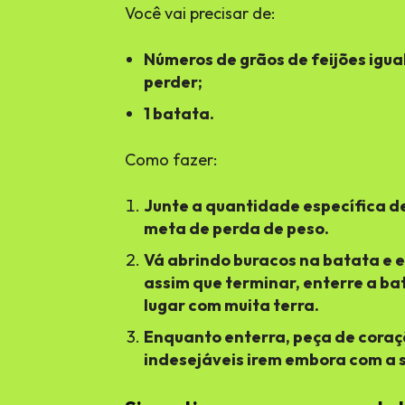
Você vai precisar de:
Números de grãos de feijões igua
perder;
1 batata.
Como fazer:
Junte a quantidade específica de 
meta de perda de peso.
Vá abrindo buracos na batata e e
assim que terminar, enterre a ba
lugar com muita terra.
Enquanto enterra, peça de coraç
indesejáveis irem embora com a s