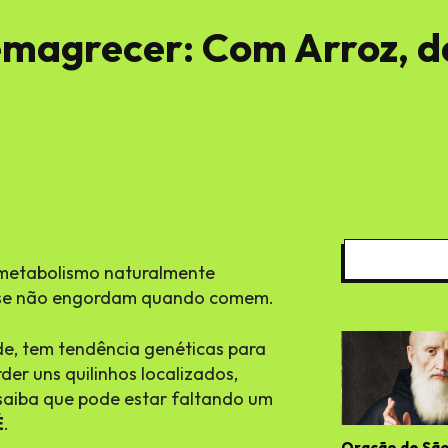
magrecer: Com Arroz, da
 metabolismo naturalmente
ase não engordam quando comem.
e, tem tendência genéticas para
der uns quilinhos localizados,
 saiba que pode estar faltando um
É
.
Oração de São