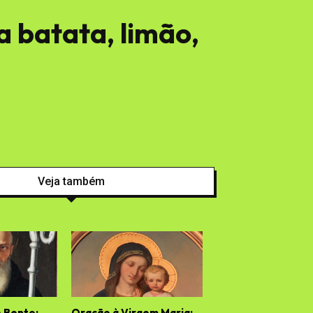
 batata, limão,
Veja também
 Bento:
Oração à Virgem Maria: