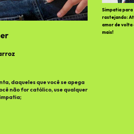
Simpatia para 
rastejando: At
amor de volta
mais!
cer
arroz
nta, daqueles que você se apega
ocê não for católico, use qualquer
impatia;