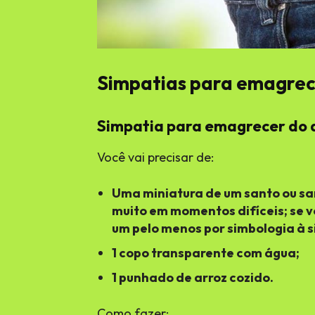
Simpatias para emagre
Simpatia para emagrecer do 
Você vai precisar de:
Uma miniatura de um santo ou sa
muito em momentos difíceis; se v
um pelo menos por simbologia à s
1 copo transparente com água;
1 punhado de arroz cozido.
Como fazer: